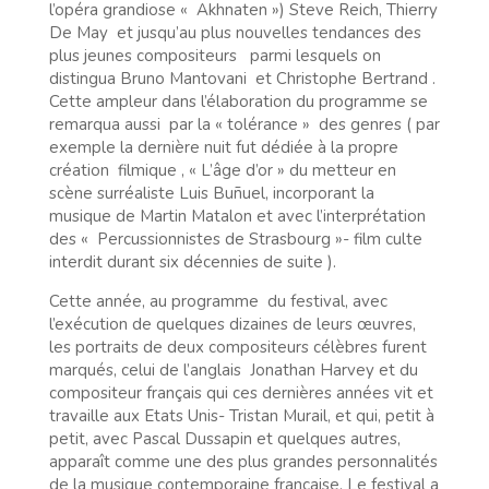
l’opéra grandiose « Akhnaten ») Steve Reich, Thierry
De May et jusqu’au plus nouvelles tendances des
plus jeunes compositeurs parmi lesquels on
distingua Bruno Mantovani et Christophe Bertrand .
Cette ampleur dans l’élaboration du programme se
remarqua aussi par la « tolérance » des genres ( par
exemple la dernière nuit fut dédiée à la propre
création filmique , « L’âge d’or » du metteur en
scène surréaliste Luis Buñuel, incorporant la
musique de Martin Matalon et avec l’interprétation
des « Percussionnistes de Strasbourg »- film culte
interdit durant six décennies de suite ).
Cette année, au programme du festival, avec
l’exécution de quelques dizaines de leurs œuvres,
les portraits de deux compositeurs célèbres furent
marqués, celui de l’anglais Jonathan Harvey et du
compositeur français qui ces dernières années vit et
travaille aux Etats Unis- Tristan Murail, et qui, petit à
petit, avec Pascal Dussapin et quelques autres,
apparaît comme une des plus grandes personnalités
de la musique contemporaine française. Le festival a