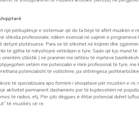
blemit të (mos)pranimit të muzikës artistike (seroze) në përgjit
shqiptarë
 një përkujdesje e sistemuar që do ta bëjë të afërt muzikën e re
 shkolla profesionale, ndikim esencial në sajimin e programeve ko
ë detyrë plotësuese. Para se të shkohet në krijimin dhe zgjërimin
mbi të gjitha të ndryshojnë vetëdijen e tyre. Sado që kjo mund të 
 orientimi stilistik ( në pranimin me lehtësi të mjeteve bashkëko
shpjegohen vetëm me potencialin e mirë profesional të tyre, me k
 rrethana potencialisht të volitshme, pa shtrëngesa jashtëartistike
ikore të specializuara apo formimi i shoqatave për
muzikën e re
,
 një aktivitet permanent dashamirës por të kujdesshëm në populla
omos të radios, etj. Për çdo dëgjues e ithtar potencial duhet luf
gut” të
muzikës së re
.