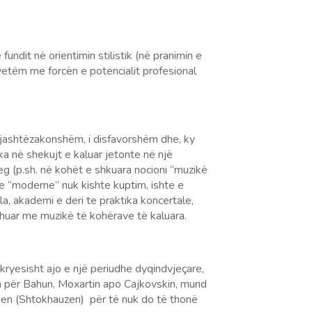
ndit në orientimin stilistik (në pranimin e
etëm me forcën e potencialit profesional
i jashtëzakonshëm, i disfavorshëm dhe, ky
ika në shekujt e kaluar jetonte në një
eg (p.sh. në kohët e shkuara nocioni “muzikë
se “moderne” nuk kishte kuptim, ishte e
a, akademi e deri te praktika koncertale,
shuar me muzikë të kohërave të kaluara.
 (kryesisht ajo e një periudhe dyqindvjeçare,
ka për Bahun, Moxartin apo Cajkovskin, mund
usen (Shtokhauzen) për të nuk do të thonë