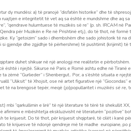
ur dy mundësi: a) të pranojë “disfatën historike” dhe të shpresoj
 ruajtjen e integritetit të vet aq sa është e mundshme dhe aq sa e
së re”, “qendrave hulumtuese të muzikës së re” (p. sh. IRCAM
ndra për Muzikën e Re në Prishtinë etj.), do të thot, në formë 
ike. Ky “getoizim” sado i dhembshëm dhe sado johistorik të na du
si gjendje dhe zgjidhje të përhershme) të pushtimit (krijimit) të
iptare duhet shikuar në një anologji me realitetin e përbotshëm.
 është i njejtë. Sikurse në Paris e Romë ashtu edhe në Tiranë e 
ta zëmë “Gurlieder” i Shenbergut.. Por, a s’është situata e njejtë 
ualll “Uliksit” të Xhojsit, ose në artet figurative një “Giocondas
het të na brengosë tepër, meqë (jo)popullaritet i
muzikës së re,
t
 mbi “qarkullimin e lirë” të një literature të tërë të shekullit XX
firmimi e mbështetja ekskluzivisht në literaturën “pozitive” botër
te krijuesit. Do të thot, për krijuesit shqiptarë, të cilët i kanë pë
ato të krijuesve të ndonjë qendreje më të madhe europiane, po pë