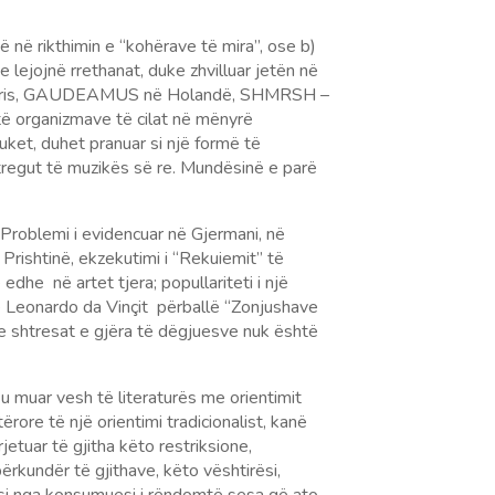
ë në rikthimin e “kohërave të mira”, ose b)
 lejojnë rrethanat, duke zhvilluar jetën në
 në Paris, GAUDEAMUS në Holandë, SHMRSH –
të organizmave të cilat në mënyrë
ket, duhet pranuar si një formë të
 tregut të muzikës së re. Mundësinë e parë
 Problemi i evidencuar në Gjermani, në
Prishtinë, ekzekutimi i “Rekuiemit” të
edhe në artet tjera; popullariteti i një
” e Leonardo da Vinçit përballë “Zonjushave
e shtresat e gjëra të dëgjuesve nuk është
, u muar vesh të literaturës me orientimit
ore të një orientimi tradicionalist, kanë
rjetuar të gjitha këto restriksione,
rkundër të gjithave, këto vështirësi,