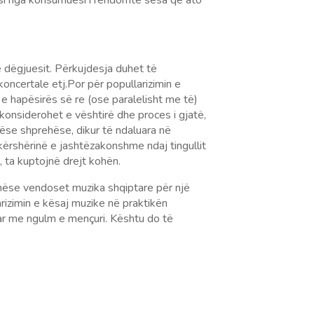
hësi nga konsumuesi i rëndomtë sesa që ato
 dëgjuesit. Përkujdesja duhet të
ncertale etj.Por për popullarizimin e
 e hapësirës së re (ose paralelisht me të)
konsiderohet e vështirë dhe proces i gjatë,
hëse shprehëse, dikur të ndaluara në
ërshërinë e jashtëzakonshme ndaj tingullit
, ta kuptojnë drejt kohën.
 nëse vendoset muzika shqiptare për një
rizimin e kësaj muzike në praktikën
tuar me ngulm e mençuri. Kështu do të