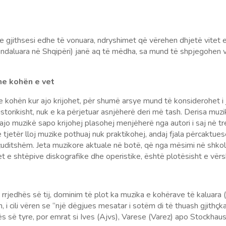
gjithsesi edhe të vonuara, ndryshimet që vërehen dhjetë vitet e fu
ndaluara në Shqipëri) janë aq të mëdha, sa mund të shpjegohen v
 me kohën e vet
me kohën kur ajo krijohet, për shumë arsye mund të konsiderohet 
 historikisht, nuk e ka përjetuar asnjëherë deri më tash. Derisa muz
jo muzikë sapo krijohej plasohej menjëherë nga autori i saj në tr
 tjetër lloj muzike pothuaj nuk praktikohej, andaj fjala përcaktue
çuditshëm. Jeta muzikore aktuale në botë, që nga mësimi në shkoll
t e shtëpive diskografike dhe operistike, është plotësisht e vër
rë rrjedhës së tij, dominim të plot ka muzika e kohërave të kaluara
 i cili vëren se “një dëgjues mesatar i sotëm di të thuash gjithç
tës së tyre, por emrat si Ives (Ajvs), Varese (Varez) apo Stockha