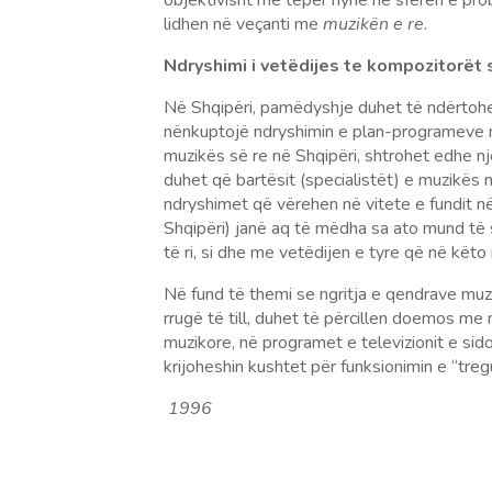
objektivisht më tepër hynë në sferën e pro
lidhen në veçanti me
muzikën e re
.
Ndryshimi i vetëdijes te kompozitorët 
Në Shqipëri, pamëdyshje duhet të ndërtohet
nënkuptojë ndryshimin e plan-programeve në
muzikës së re në Shqipëri, shtrohet edhe nj
duhet që bartësit (specialistët) e muzikës 
ndryshimet që vërehen në vitete e fundit në
Shqipëri) janë aq të mëdha sa ato mund të 
të ri, si dhe me vetëdijen e tyre që në këto
Në fund të themi se ngritja e qendrave muz
rrugë të till, duhet të përcillen doemos me
muzikore, në programet e televizionit e sid
krijoheshin kushtet për funksionimin e “tre
1996