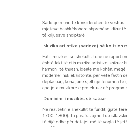
Sado që mund të konsiderohen të vështira e 
mjeteve bashkëkohore shprehëse, dikur të 
të krijuesve shqiptarë.
Muzika artistike (serioze) në kolizion
Fati i muzikës së shekullit tonë në raport 
është fakt të cilin muzika artistike; shikuar
harmoni, të thuash, ideale me kohën, meqë a
moderne” nuk ekzistonte, për vetë faktin se
deplasuar), koha jonë sjell një fenomen të 
apo jeta muzikore e projektuar në programe
Dominimi i muzikës së kaluar
Në realitetin e shekullit të fundit, gjatë të
1700-1900). Ta parafrazojmë Lutosllavskin,
të dijë edhe për detajet më të vogla të je