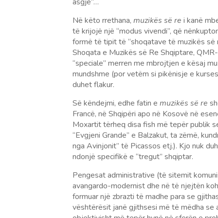
asgjë”…
Në këto rrethana,
muzikës së re
i kanë mbet
të krijojë një “modus vivendi”, që nënkupton
formë të tipit të “shoqatave të muzikës 
Shoqata e Muzikës së Re Shqiptare, QMR-Qe
“speciale” merren me mbrojtjen e kësaj muz
mundshme (por vetëm si pikënisje e kursesi 
duhet flakur.
Së këndejmi, edhe fatin e
muzikës së re
shq
Francë, në Shqipëri apo në Kosovë në esencë
Moxartit tërheq disa fish më tepër publik se 
“Evgjeni Grande” e Balzakut, ta zëmë, kundr
nga Avinjonit” të Picassos etj.). Kjo nuk du
ndonjë specifikë e “tregut” shqiptar.
Pengesat administrative (të sitemit komunist)
avangardo-modernist dhe në të njejtën kohë a
formuar një zbrazti të madhe para se gjithash 
vështërësit janë gjithsesi më të mëdha se 