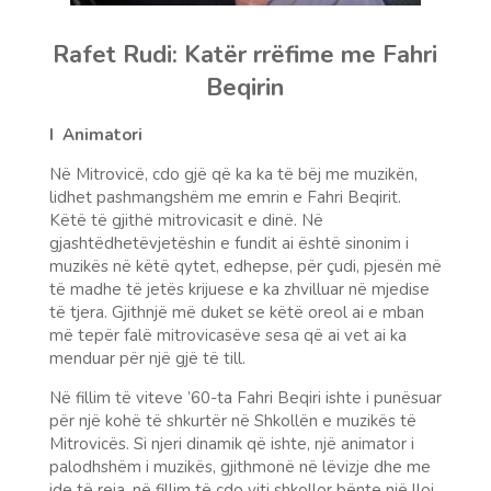
Rafet Rudi: Katër rrëfime me Fahri
Beqirin
I
Animatori
Në Mitrovicë, cdo gjë që ka ka të bëj me muzikën,
lidhet pashmangshëm me emrin e Fahri Beqirit.
Këtë të gjithë mitrovicasit e dinë. Në
gjashtëdhetëvjetëshin e fundit ai është sinonim i
muzikës në këtë qytet, edhepse, për çudi, pjesën më
të madhe të jetës krijuese e ka zhvilluar në mjedise
të tjera. Gjithnjë më duket se këtë oreol ai e mban
më tepër falë mitrovicasëve sesa që ai vet ai ka
menduar për një gjë të till.
Në fillim të viteve ’60-ta Fahri Beqiri ishte i punësuar
për një kohë të shkurtër në Shkollën e muzikës të
Mitrovicës. Si njeri dinamik që ishte, një animator i
palodhshëm i muzikës, gjithmonë në lëvizje dhe me
ide të reja, në fillim të çdo viti shkollor bënte një lloj