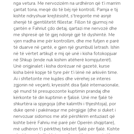
nga vetura. Me nervozizëm na urdhëron që t’i marrim
çantat tona, meqë do të bëj një kontroll. Pamja e tij
kishte ndryshuar krejtësisht, s’tregonte më asnjë
shenjë të gjentilitetit fillestar. Fillon të gjurmoj në
çantën e Fahriut çdo detaj, qartazi me nervozë dhe
me shpresë që të gjej ndonjë gjë të dyshimtë. Me
vjen rradha ime për kontrollim, dhe me futjen e parë
të duarve në çantë, e gjen një grumbull letrash. Ishin
në të vërtet artikujt e mij që unë i kisha fotokopjuar
në Shkup (ende nuk kishim atëherë kompjuterë!).
Unë origjinalet i kisha dorëzuar në gazetë, kurse
kisha bërë kopje të tyre për t’i lënë në arkivën time.
Ai i shfletonte me kujdes dhe vërehej se interes
zgjonin në veçanti, kryesisht disa fjalë internacionale,
që mund të presupozonte kuptimin prandaj dhe
kërkonte të din kuptimin e fjalisë. Unë me fjalë të
shkurtëra ia spjegoja (dhe kalimthi i thjeshtoja), por
duke qenë i pakënaqur me përgjigje (dhe si duket i
nervozuar sidomos me atë përshkrim entuziast që
kishte bërë Fahriu më parë për Operën shqiptare),
më udhëron t’i përkthej tekstet fjalë për fjalë. Kishte