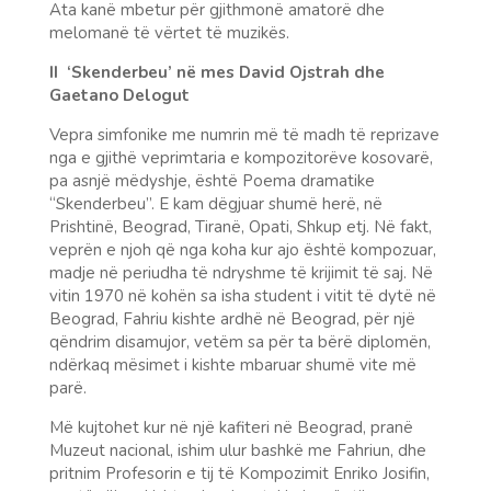
Ata kanë mbetur për gjithmonë amatorë dhe
melomanë të vërtet të muzikës.
II ‘
Skenderbeu’ në mes David Ojstrah dhe
Gaetano Delogut
Vepra simfonike me numrin më të madh të reprizave
nga e gjithë veprimtaria e kompozitorëve kosovarë,
pa asnjë mëdyshje, është Poema dramatike
“Skenderbeu”. E kam dëgjuar shumë herë, në
Prishtinë, Beograd, Tiranë, Opati, Shkup etj. Në fakt,
veprën e njoh që nga koha kur ajo është kompozuar,
madje në periudha të ndryshme të krijimit të saj. Në
vitin 1970 në kohën sa isha student i vitit të dytë në
Beograd, Fahriu kishte ardhë në Beograd, për një
qëndrim disamujor, vetëm sa për ta bërë diplomën,
ndërkaq mësimet i kishte mbaruar shumë vite më
parë.
Më kujtohet kur në një kafiteri në Beograd, pranë
Muzeut nacional, ishim ulur bashkë me Fahriun, dhe
pritnim Profesorin e tij të Kompozimit Enriko Josifin,