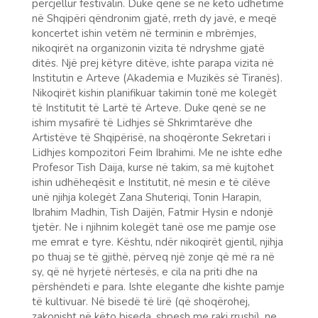
përcjellur festivalin. Duke qenë se në këto udhëtime
në Shqipëri qëndronim gjatë, rreth dy javë, e meqë
koncertet ishin vetëm në terminin e mbrëmjes,
nikoqirët na organizonin vizita të ndryshme gjatë
ditës. Një prej këtyre ditëve, ishte parapa vizita në
Institutin e Arteve (Akademia e Muzikës së Tiranës).
Nikoqirët kishin planifikuar takimin tonë me kolegët
të Institutit të Lartë të Arteve. Duke qenë se ne
ishim mysafirë të Lidhjes së Shkrimtarëve dhe
Artistëve të Shqipërisë, na shoqëronte Sekretari i
Lidhjes kompozitori Feim Ibrahimi. Me ne ishte edhe
Profesor Tish Daija, kurse në takim, sa më kujtohet
ishin udhëheqësit e Institutit, në mesin e të cilëve
unë njihja kolegët Zana Shuteriqi, Tonin Harapin,
Ibrahim Madhin, Tish Daijën, Fatmir Hysin e ndonjë
tjetër. Ne i njihnim kolegët tanë ose me pamje ose
me emrat e tyre. Kështu, ndër nikoqirët gjentil, njihja
po thuaj se të gjithë, përveq një zonje që më ra në
sy, që në hyrjetë nërtesës, e cila na priti dhe na
përshëndeti e para. Ishte elegante dhe kishte pamje
të kultivuar. Në bisedë të lirë (që shoqërohej,
zakonisht në këto biseda, shpesh me raki rrushi), ne