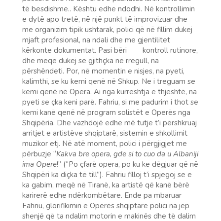
të besdishme.. Kështu edhe ndodhi. Në kontrollimin
e dytë apo tretë, në një punkt të improvizuar dhe
me organizim tipik ushtarak, polici që në fillim dukej
mjaft profesional, na ndali dhe me gjentilitet
kërkonte dokumentat. Pasi bëri kontroll rutinore,
dhe meqë dukej se gjithçka në rregull, na
përshëndeti. Por, në momentin e nisjes, na pyeti,
kalimthi, se ku kemi qenë në Shkup. Ne i treguam se
kemi qenë në Opera. Ai nga kurreshtja e thjeshtë, na
pyeti se çka keni parë. Fahriu, si me padurim i thot se
kemi kanë qenë në program solistët e Operës nga
Shqipëria. Dhe vazhdojë edhe më tutje t’i përshkruaj
arritjet e artistëve shqiptarë, sistemin e shkollimit
muzikor etj. Në atë moment, polici i përgjigjet me
përbuzje “
Kakva bre opera, gde si to cuo da u Albaniji
ima Opere
!” (“Po çfarë opera, po ku ke dëgjuar që në
Shqipëri ka diçka të till”). Fahriu filloj t’i spjegoj se e
ka gabim, meqë në Tiranë, ka artistë që kanë bërë
karirerë edhe ndërkombëtare. Ende pa mbaruar
Fahriu, glorifikimin e Operës shqiptare polici na jep
shenjë që ta ndalim motorin e makinës dhe të dalim