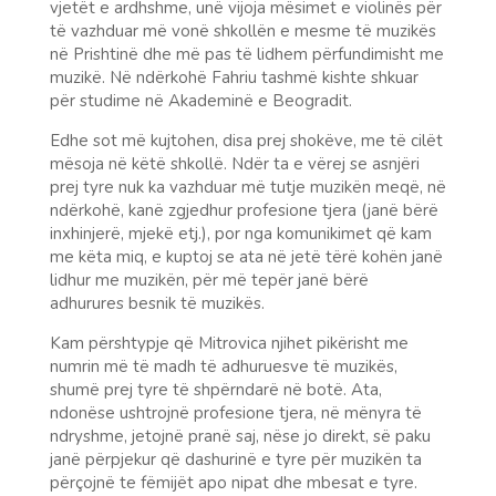
vjetët e ardhshme, unë vijoja mësimet e violinës për
të vazhduar më vonë shkollën e mesme të muzikës
në Prishtinë dhe më pas të lidhem përfundimisht me
muzikë. Në ndërkohë Fahriu tashmë kishte shkuar
për studime në Akademinë e Beogradit.
Edhe sot më kujtohen, disa prej shokëve, me të cilët
mësoja në këtë shkollë. Ndër ta e vërej se asnjëri
prej tyre nuk ka vazhduar më tutje muzikën meqë, në
ndërkohë, kanë zgjedhur profesione tjera (janë bërë
inxhinjerë, mjekë etj.), por nga komunikimet që kam
me këta miq, e kuptoj se ata në jetë tërë kohën janë
lidhur me muzikën, për më tepër janë bërë
adhurures besnik të muzikës.
Kam përshtypje që Mitrovica njihet pikërisht me
numrin më të madh të adhuruesve të muzikës,
shumë prej tyre të shpërndarë në botë. Ata,
ndonëse ushtrojnë profesione tjera, në mënyra të
ndryshme, jetojnë pranë saj, nëse jo direkt, së paku
janë përpjekur që dashurinë e tyre për muzikën ta
përçojnë te fëmijët apo nipat dhe mbesat e tyre.