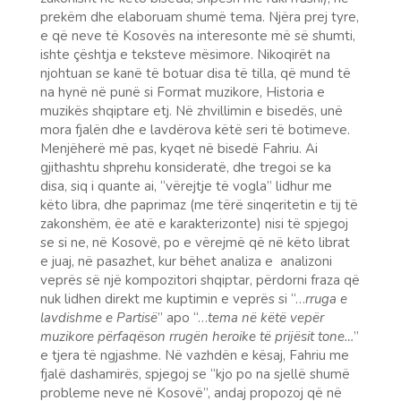
prekëm dhe elaboruam shumë tema. Njëra prej tyre,
e që neve të Kosovës na interesonte më së shumti,
ishte çështja e teksteve mësimore. Nikoqirët na
njohtuan se kanë të botuar disa të tilla, që mund të
na hynë në punë si Format muzikore, Historia e
muzikës shqiptare etj. Në zhvillimin e bisedës, unë
mora fjalën dhe e lavdërova këtë seri të botimeve.
Menjëherë më pas, kyqet në bisedë Fahriu. Ai
gjithashtu shprehu konsideratë, dhe tregoi se ka
disa, siq i quante ai, “vërejtje të vogla” lidhur me
këto libra, dhe paprimaz (me tërë sinqeritetin e tij të
zakonshëm, ëe atë e karakterizonte) nisi të spjegoj
se si ne, në Kosovë, po e vërejmë që në këto librat
e juaj, në pasazhet, kur bëhet analiza e analizoni
veprës së një kompozitori shqiptar, përdorni fraza që
nuk lidhen direkt me kuptimin e veprës si “…
rruga e
lavdishme e Partisë
” apo “…
tema në këtë vepër
muzikore përfaqëson rrugën heroike të prijësit tone…
”
e tjera të ngjashme. Në vazhdën e kësaj, Fahriu me
fjalë dashamirës, spjegoj se “kjo po na sjellë shumë
probleme neve në Kosovë”, andaj propozoj që në