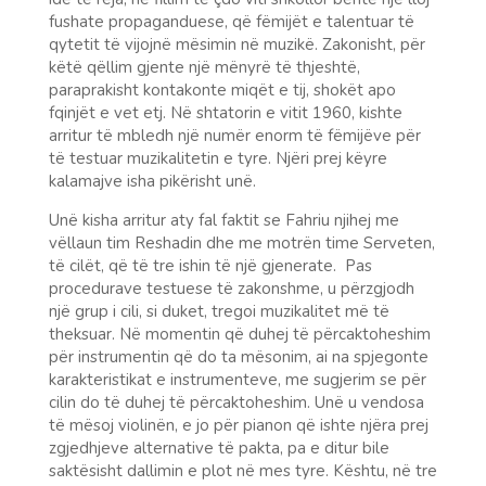
fushate propaganduese, që fëmijët e talentuar të
qytetit të vijojnë mësimin në muzikë. Zakonisht, për
këtë qëllim gjente një mënyrë të thjeshtë,
paraprakisht kontakonte miqët e tij, shokët apo
fqinjët e vet etj. Në shtatorin e vitit 1960, kishte
arritur të mbledh një numër enorm të fëmijëve për
të testuar muzikalitetin e tyre. Njëri prej këyre
kalamajve isha pikërisht unë.
Unë kisha arritur aty fal faktit se Fahriu njihej me
vëllaun tim Reshadin dhe me motrën time Serveten,
të cilët, që të tre ishin të një gjenerate. Pas
procedurave testuese të zakonshme, u përzgjodh
një grup i cili, si duket, tregoi muzikalitet më të
theksuar. Në momentin që duhej të përcaktoheshim
për instrumentin që do ta mësonim, ai na spjegonte
karakteristikat e instrumenteve, me sugjerim se për
cilin do të duhej të përcaktoheshim. Unë u vendosa
të mësoj violinën, e jo për pianon që ishte njëra prej
zgjedhjeve alternative të pakta, pa e ditur bile
saktësisht dallimin e plot në mes tyre. Kështu, në tre