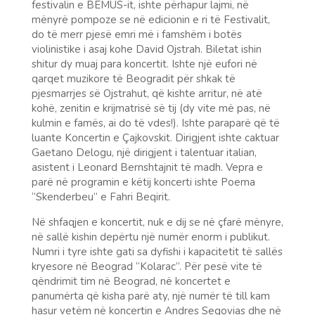
festivalin e BEMUS-it, ishte përhapur lajmi, në
mënyrë pompoze se në edicionin e ri të Festivalit,
do të merr pjesë emri më i famshëm i botës
violinistike i asaj kohe David Ojstrah. Biletat ishin
shitur dy muaj para koncertit. Ishte një eufori në
qarqet muzikore të Beogradit për shkak të
pjesmarrjes së Ojstrahut, që kishte arritur, në atë
kohë, zenitin e krijmatrisë së tij (dy vite më pas, në
kulmin e famës, ai do të vdes!). Ishte paraparë që të
luante Koncertin e Çajkovskit. Dirigjent ishte caktuar
Gaetano Delogu, një dirigjent i talentuar italian,
asistent i Leonard Bernshtajnit të madh. Vepra e
parë në programin e këtij koncerti ishte Poema
“Skenderbeu” e Fahri Beqirit.
Në shfaqjen e koncertit, nuk e dij se në çfarë mënyre,
në sallë kishin depërtu një numër enorm i publikut.
Numri i tyre ishte gati sa dyfishi i kapacitetit të sallës
kryesore në Beograd “Kolarac”. Për pesë vite të
qëndrimit tim në Beograd, në koncertet e
panumërta që kisha parë aty, një numër të till kam
hasur vetëm në koncertin e Andres Segovias dhe në