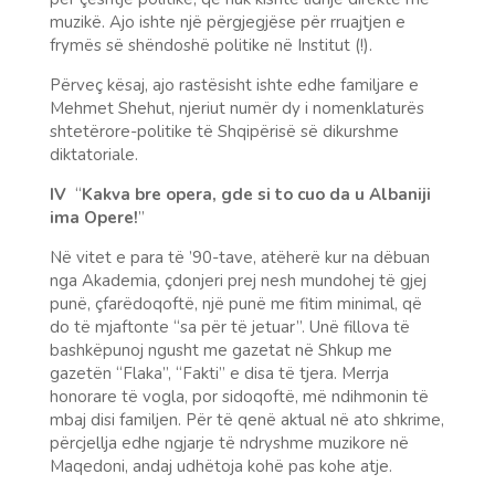
muzikë. Ajo ishte një përgjegjëse për rruajtjen e
frymës së shëndoshë politike në Institut (!).
Përveç kësaj, ajo rastësisht ishte edhe familjare e
Mehmet Shehut, njeriut numër dy i nomenklaturës
shtetërore-politike të Shqipërisë së dikurshme
diktatoriale.
IV
“
Kakva bre opera, gde si to cuo da u Albaniji
ima Opere!
”
Në vitet e para të ’90-tave, atëherë kur na dëbuan
nga Akademia, çdonjeri prej nesh mundohej të gjej
punë, çfarëdoqoftë, një punë me fitim minimal, që
do të mjaftonte “sa për të jetuar”. Unë fillova të
bashkëpunoj ngusht me gazetat në Shkup me
gazetën “Flaka”, “Fakti” e disa të tjera. Merrja
honorare të vogla, por sidoqoftë, më ndihmonin të
mbaj disi familjen. Për të qenë aktual në ato shkrime,
përcjellja edhe ngjarje të ndryshme muzikore në
Maqedoni, andaj udhëtoja kohë pas kohe atje.