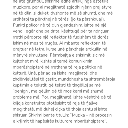
në atë grumbull shkrime edhe artikuj nga estetika
muzikore, por ai megjithatë zgjodhi njërin prej atyre,
në të cilin, si duket, dyshonte më së shumti, dhe më
urdhëroj ta përkthej në tërësi (jo ta përshkruaj!).
Punkti policor në të cilin gjendeshim, ishte në një
vend i egër dhe pa drita, kështuqë për ta ndriçuar
rrethi përdorte një reflektor të fuqishëm të dorës.
Ishim në mes të rrugës. Ai mbante reflektorin të
drejtuar në letra, kurse unë përktheja artikullin në
mënyrë simultane. Përmbajtja e shkrimit, sic më
kujtohet mirë, kishte si temë komunikimin
mbarëshqiptarë në rrethana të reja politike në
kulturë. Unë, për aq sa kisha imagjinatë, dhe
zhdërvjelltësi të çastit, mundohesha ta shtrembëroja
kuptimin e tekstit, që teksti të tingëlloj sa më
“benign”, me qëllim që të mos kemi më shumë
probleme më. Por, megjithatë, ishte vështirë që të
krijoja konstrukte plotësisht të reja të fjalive,
megjithatë, më duhej diçka të thoja ashtu si ishte
shkruar. Shkrimi bante titullin: “Muzika – në procesin
e krijimit të hapësirës kulturore mbarëshqiptare”.