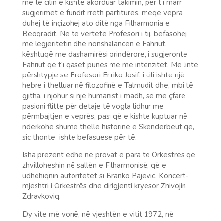
me të cilin e kishte akorduar takimin, për t’i marr
sugjerimet e fundit rreth partiturës, meqë vepra
duhej të inçizohej ato ditë nga Filharmonia e
Beogradit. Në të vërtetë Profesori i tij, befasohej
me legjeritetin dhe nonshalancën e Fahriut,
kështuqë me dashamirësi prindërore, i sugjeronte
Fahriut që t‘i qaset punës më me intenzitet. Më linte
përshtypje se Profesori Enriko Josif, i cili ishte një
hebre i thelluar në filozofinë e Talmudit dhe, mbi të
gjitha, i njohur si një humanist i madh, se me çfarë
pasioni flitte për detaje të vogla lidhur me
përmbajtjen e veprës, pasi që e kishte kuptuar në
ndërkohë shumë thellë historinë e Skenderbeut që,
sic thonte ishte befasuese për të.
Isha prezent edhe në provat e para të Orkestrës që
zhvilloheshin në sallën e Filharmonisë, që e
udhëhiqnin autoritetet si Branko Pajevic, Koncert-
mjeshtri i Orkestrës dhe dirigjenti kryesor Zhivojin
Zdravkoviq.
Dy vite më vonë, në vjeshtën e vitit 1972, në