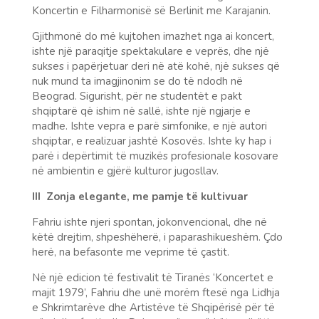
Koncertin e Filharmonisë së Berlinit me Karajanin.
Gjithmonë do më kujtohen imazhet nga ai koncert,
ishte një paraqitje spektakulare e veprës, dhe një
sukses i papërjetuar deri në atë kohë, një sukses që
nuk mund ta imagjinonim se do të ndodh në
Beograd. Sigurisht, për ne studentët e pakt
shqiptarë që ishim në sallë, ishte një ngjarje e
madhe. Ishte vepra e parë simfonike, e një autori
shqiptar, e realizuar jashtë Kosovës. Ishte ky hap i
parë i depërtimit të muzikës profesionale kosovare
në ambientin e gjërë kulturor jugosllav.
III
Zonja elegante, me pamje të kultivuar
Fahriu ishte njeri spontan, jokonvencional, dhe në
këtë drejtim, shpeshëherë, i paparashikueshëm. Çdo
herë, na befasonte me veprime të çastit.
Në një edicion të festivalit të Tiranës ‘Koncertet e
majit 1979’, Fahriu dhe unë morëm ftesë nga Lidhja
e Shkrimtarëve dhe Artistëve të Shqipërisë për të