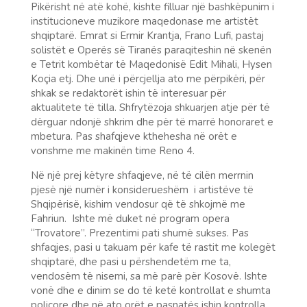
Pikërisht në atë kohë, kishte filluar një bashkëpunim i
institucioneve muzikore maqedonase me artistët
shqiptarë. Emrat si Ermir Krantja, Frano Lufi, pastaj
solistët e Operës së Tiranës paraqiteshin në skenën
e Tetrit kombëtar të Maqedonisë Edit Mihali, Hysen
Koçia etj. Dhe unë i përcjellja ato me përpikëri, për
shkak se redaktorët ishin të interesuar për
aktualitete të tilla. Shfrytëzoja shkuarjen atje për të
dërguar ndonjë shkrim dhe për të marrë honoraret e
mbetura.
Pas shafqjeve kthehesha në orët e
vonshme me makinën time Reno 4.
Në një prej këtyre shfaqjeve, në të cilën merrnin
pjesë një numër i konsiderueshëm i artistëve të
Shqipërisë, kishim vendosur që të shkojmë me
Fahriun. Ishte më duket në program opera
“Trovatore”. Prezentimi pati shumë sukses. Pas
shfaqjes, pasi u takuam për kafe të rastit me kolegët
shqiptarë, dhe pasi u përshendetëm me ta,
vendosëm të nisemi, sa më parë për Kosovë. Ishte
vonë dhe e dinim se do t
ë ketë
kontrollat e shumta
policore dhe në ato orët e pasnatës ishin kontrolla