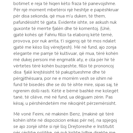
botimet e reja të hiqen këto fraza të panevojshme.
Për një moment mbetëroi një heshtje e papëshkruar
për disa sekonda, që mua m’u duken, të them,
pafundësisht të gjata. Evidente ishte, se askush nuk
guxonte të merrte fjalën dhe të komentoj. (Unë,
gjatë kohës që Fahriu filloi ta elaboroj këtë temë,
provova, por nuk arrita, t’i sigjeroj që të mos ndalet
gjatë me këso lloj vërejtjesh). Më në fund, ajo zonja
elegante me pamje të kultivuar, që mua, tërë kohën
më dukej personi më engmatik aty, e cila për hir të
vërtetes tërë kohën buzqeshte, filloi të prononcoj
disa fjalë krejtësisht të pakuptueshme dhe të
përgjithësuara, por ne e morrëm vesh se ishim në
fund të bisedës dhe se do të ishte mire, sipas saj, të
ngrenim dolli rasti. Këtë e bëmë bashkë me kolegët
tanë, të cilëve, më në fund, ua dëgjuam zërin. Pas
kësaj, u përshëndetëm me nikoqirët përzemërsisht.
Më vonë Feimi, në makinën Benz, (makinë që tërë
kohën ishte në dispozicion enkas për ne), na spjegoj
se ajo zonjë ishte si një lloj Drejtoreshe e Institutit
për çështje politike, që nuk kishte lidhje direkte me