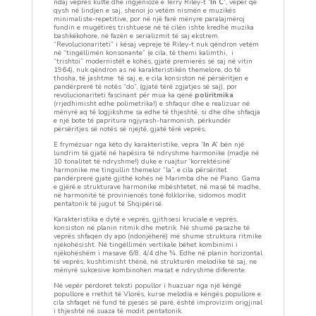
ndaj veprës kulte dhe ingjenioze e Terry Riley-t
‘In C’
, vepër që
qysh në lindjen e saj, shenoi jo vetëm nismën e muzikës
minimaliste-repetitive, por në një farë mënyre paralajmëroj
fundin e mugëtirës trishtuese në të cilën ishte kredhë muzika
bashkëkohore, në fazën e serializmit të saj ekstrem.
“Revolucionariteti” i kësaj vepreje të Riley-t nuk qëndron vetëm
në “tingëllimën konsonante” (e cila, të themi kalimthi, i
“trishtoi” modernistët e kohës, gjatë premierës së saj në vitin
1964), nuk qëndron as në karakteristikën themelore, do të
thosha, të jashtme të saj, e, e cila konsiston në përsëritjen e
pandërprerë të notës “do”, (gjatë tërë zgjatjes së saj), por
revolucionariteti fascinant për mua ka qenë
poliritmika
(rrjedhimisht edhe polimetrika!) e shfaqur dhe e realizuar në
mënyrë aq të logjikshme sa edhe të thjeshtë, si dhe dhe shfaqja
e një bote të papritura ngjyrash-harmonish, përkundër
përsëritjes së notës së njejtë, gjatë tërë veprës.
E frymëzuar nga këto dy karakteristike, vepra
‘In A’
bën një
lundrim të gjatë në hapësira të ndryshme harmonike (madje në
10 tonalitet të ndryshme!) duke e ruajtur ‘korrektësinë’
harmonike me tingullin themelor “la”, e cila përsëritet
pandërprerë gjatë gjithë kohës në Marimba dhe në Piano. Gama
e gjërë e strukturave harmonike mbështetet, në masë të madhe,
në harmonitë të proviniencës tonë folklorike, sidomos modit
pentatonik të jugut të Shqipërisë.
Karakteristika e dytë e veprës, gjithsesi kruciale e veprës,
konsiston në planin ritmik dhe metrik. Në shumë pasazhe të
veprës shfaqen dy apo (ndonjëherë) më shume struktura ritmike
njëkohësisht. Në tingëllimën vertikale bëhet kombinimi i
njëkohëshëm i masave 6/8, 4/4 dhe ¾. Edhe në planin horizontal
të veprës, kushtimisht thënë, në strukturën melodike të saj, ne
mënyrë sukcesive kombinohen masat e ndryshme diferente.
Në vepër përdoret teksti popullor i huazuar nga një këngë
popullore e rrethit të Vlorës, kurse melodia e këngës popullore e
cila shfaqet në fund të pjesës së parë, është improvizim origjinal
i thjeshtë në suaza të modit pentatonik.