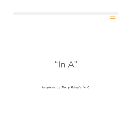
“In A”
Inspired by Terry Riley’s In C